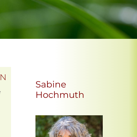
EN
Sabine
e
Hochmuth