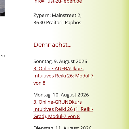
info@lust-zu-leben.de
Zypern: Mainstreet 2,
8630 Praitori, Paphos
Demnächst…
len
Sonntag, 9. August 2026
3. Online-AUFBAUkurs
Intuitives Reiki 26: Modul-7
von 8
Montag, 10. August 2026
3. Online-GRUNDkurs
Intuitives Reiki 26 (1. Reiki-
Grad), Modul-7 von 8
Dienstag, 11. August 2026