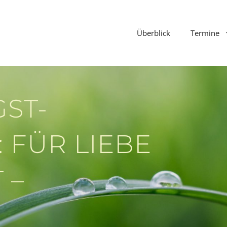
Überblick
Termine
GST-
 FÜR LIEBE
 –