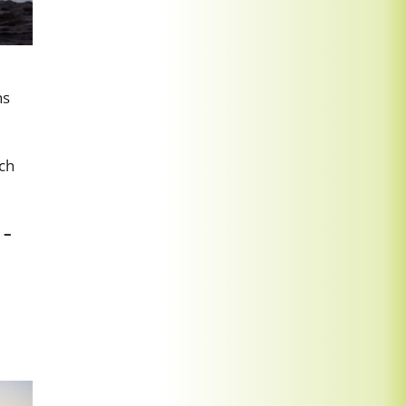
ns
ich
 –