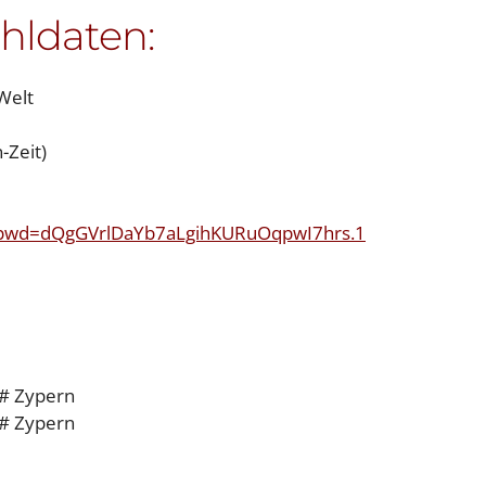
ahldaten:
Welt
-Zeit)
9?pwd=dQgGVrlDaYb7aLgihKURuOqpwI7hrs.1
# Zypern
# Zypern