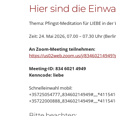
Hier sind die Einw
Thema: Pfingst-Meditation für LIEBE in der 
Zeit: 24. Mai 2026, 07.00 – 07.30 Uhr (Berlin
An Zoom-Meeting teilnehmen:
https://us02web.zoom.us/j/8346021494
Meeting-ID: 834 6021 4949
Kenncode: liebe
Schnelleinwahl mobil:
+35725054777,,83460214949#,,,,*411541
+35722000888,,83460214949#,,,,*411541
Bitte beachten: