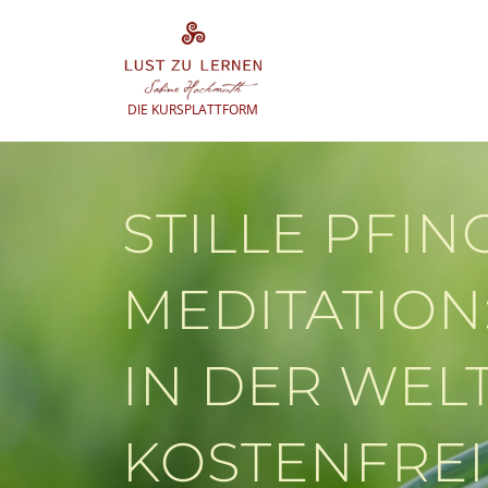
Zum
Inhalt
springen
DIE KURSPLATTFORM
STILLE PFIN
MEDITATION:
IN DER WELT
KOSTENFREI