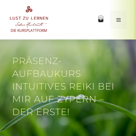
Zum
Inhalt
springen
Menü
DIE KURSPLATTFORM
PRÄSENZ-
AUFBAUKURS
INTUITIVES REIKI BEI
MIR AUF ZYPERN –
DER ERSTE!