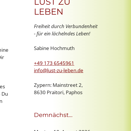
LUST ZU
LEBEN
Freiheit durch Verbundenheit
- für ein lächelndes Leben!
Sabine Hochmuth
eine
ir
+49 173 6545961
info@lust-zu-leben.de
Zypern: Mainstreet 2,
 es
8630 Praitori, Paphos
o Du
en
Demnächst…