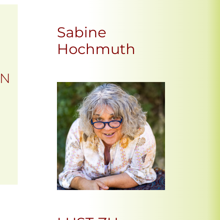
Sabine
Hochmuth
EN
Office 365
Outlook Live