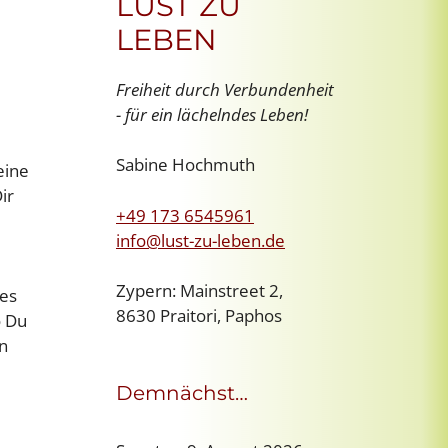
LUST ZU
LEBEN
Freiheit durch Verbundenheit
- für ein lächelndes Leben!
Sabine Hochmuth
eine
ir
+49 173 6545961
info@lust-zu-leben.de
Zypern: Mainstreet 2,
 es
8630 Praitori, Paphos
o Du
en
Demnächst…