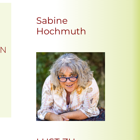
Sabine
Hochmuth
EN
Office 365
Outlook Live