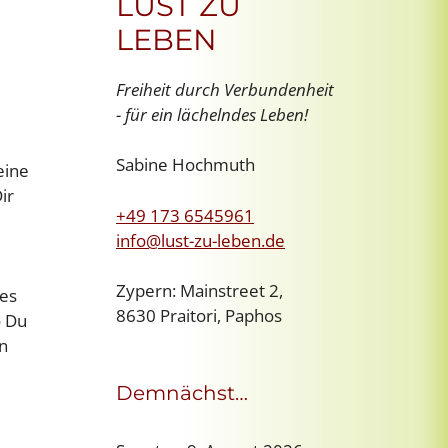
LUST ZU
LEBEN
Freiheit durch Verbundenheit
- für ein lächelndes Leben!
Sabine Hochmuth
eine
ir
+49 173 6545961
info@lust-zu-leben.de
Zypern: Mainstreet 2,
 es
8630 Praitori, Paphos
o Du
en
Demnächst…