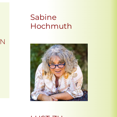
Sabine
Hochmuth
EN
Office 365
Outlook Live