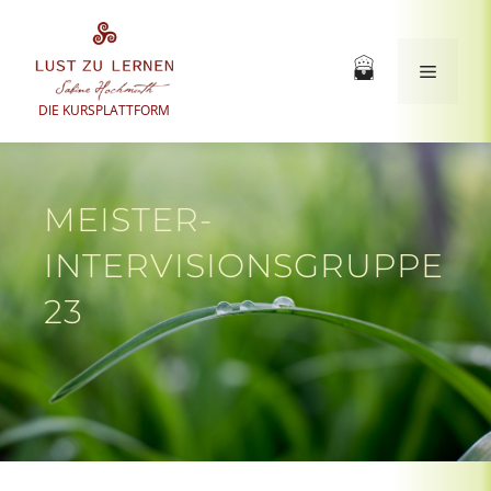
Zum
Inhalt
springen
Menü
DIE KURSPLATTFORM
MEISTER-
INTERVISIONSGRUPPE
23