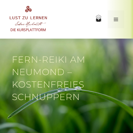
Zum
Inhalt
springen
Menü
DIE KURSPLATTFORM
FERN-REIKI AM
NEUMOND –
KOSTENFREIES
SCHNUPPERN