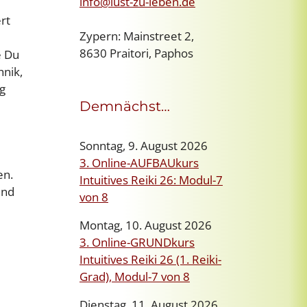
info@lust-zu-leben.de
rt
Zypern: Mainstreet 2,
8630 Praitori, Paphos
e Du
hnik,
g
Demnächst…
Sonntag, 9. August 2026
3. Online-AUFBAUkurs
en.
Intuitives Reiki 26: Modul-7
und
von 8
Montag, 10. August 2026
3. Online-GRUNDkurs
Intuitives Reiki 26 (1. Reiki-
Grad), Modul-7 von 8
Dienstag, 11. August 2026