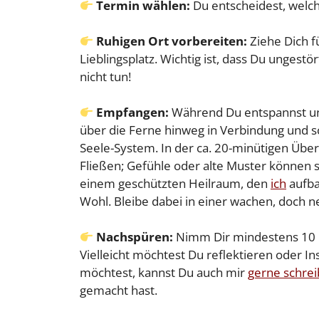
Termin wählen:
Du entscheidest, welc
Ruhigen Ort vorbereiten:
Ziehe Dich f
Lieblingsplatz. Wichtig ist, dass Du ungest
nicht tun!
Empfangen:
Während Du entspannst un
über die Ferne hinweg in Verbindung und s
Seele-System. In der ca. 20-minütigen Über
Fließen; Gefühle oder alte Muster können si
einem geschützten Heilraum, den
ich
aufba
Wohl. Bleibe dabei in einer wachen, doch
Nachspüren:
Nimm Dir mindestens 10 M
Vielleicht möchtest Du reflektieren oder In
möchtest, kannst Du auch mir
gerne schre
gemacht hast.