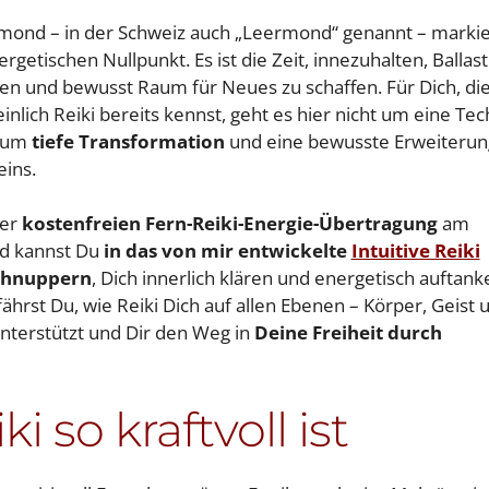
ond – in der Schweiz auch „Leermond“ genannt – markie
rgetischen Nullpunkt. Es ist die Zeit, innezuhalten, Ballast
sen und bewusst Raum für Neues zu schaffen. Für Dich, di
nlich Reiki bereits kennst, geht es hier nicht um eine Tec
 um
tiefe Transformation
und eine bewusste Erweiterun
eins.
ner
kostenfreien Fern-Reiki-Energie-Übertragung
am
 kannst Du
in das von mir entwickelte
Intuitive Reiki
chnuppern
, Dich innerlich klären und energetisch auftank
ährst Du, wie Reiki Dich auf allen Ebenen – Körper, Geist 
unterstützt und Dir den Weg in
Deine Freiheit durch
 so kraftvoll ist