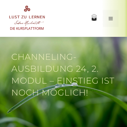
Zum
Inhalt
springen
Menü
DIE KURSPLATTFORM
CHANNELING-
AUSBILDUNG 24, 2.
MODUL – EINSTIEG IST
NOCH MÖGLICH!