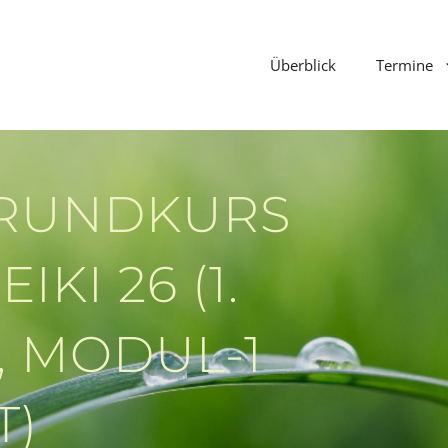
Überblick
Termine
GRUNDKURS
IKI 26 (1.
, MODUL-1
T)