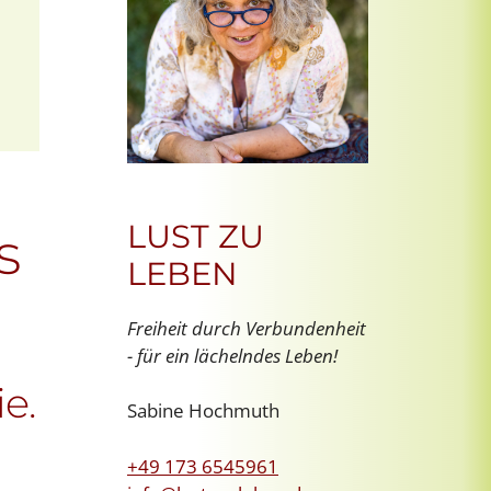
Office 365
Outlook Live
LUST ZU
s
LEBEN
Freiheit durch Verbundenheit
- für ein lächelndes Leben!
e.
Sabine Hochmuth
+49 173 6545961