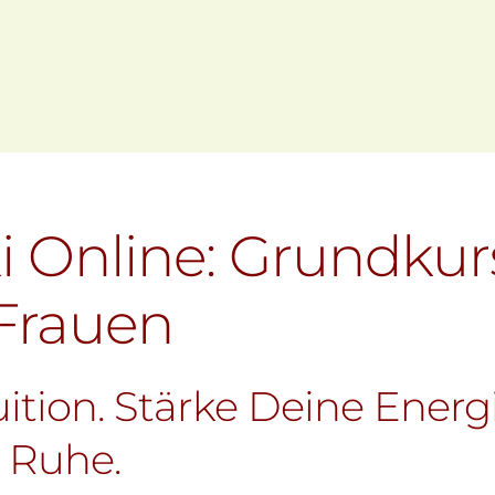
gle Kalender
iCalendar
ki Online: Grundkur
 Frauen
ition. Stärke Deine Energi
 Ruhe.