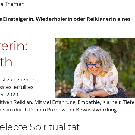
ine Themen
s Einsteigerin, Wiederholerin oder Reikianerin eines
erin:
th
ust zu Leben
und
stes, erfülltes
eit 2020
tiven Reiki an. Mit viel Erfahrung, Empathie, Klarheit, Tiefe
achtsam durch Deinen Prozess der Bewusstwerdung.
lebte Spiritualität