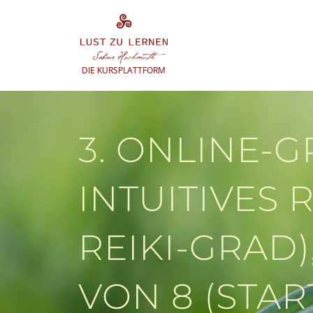
Zum
Inhalt
springen
DIE KURSPLATTFORM
3. ONLINE-
INTUITIVES RE
REIKI-GRAD)
VON 8 (STAR