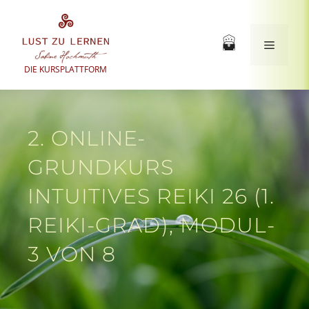
Zum
Inhalt
springen
Menü
DIE KURSPLATTFORM
2. ONLINE-
GRUNDKURS
INTUITIVES REIKI 26 (1.
REIKI-GRAD), MODUL-
3 VON 8