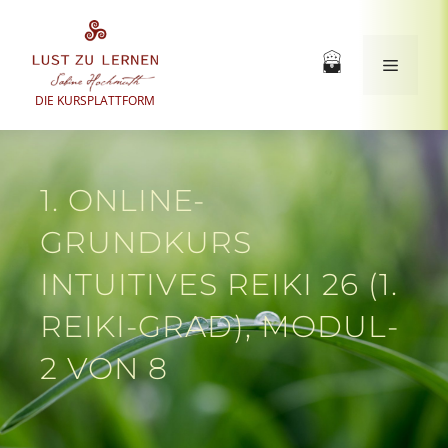
Zum
Inhalt
springen
Menü
DIE KURSPLATTFORM
1. ONLINE-
GRUNDKURS
INTUITIVES REIKI 26 (1.
REIKI-GRAD), MODUL-
2 VON 8