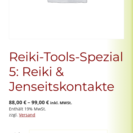
Reiki-Tools-Spezial
5: Reiki &
Jenseitskontakte
Preisspanne:
88,00
€
–
99,00
€
inkl. MWSt.
Enthält 19% MwSt.
88,00 €
zzgl.
Versand
bis
99,00 €