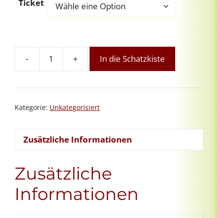
Ticket
-
+
In die Schatzkiste
Reiki-
Tools-
Spezial
5:
Kategorie:
Unkategorisiert
Reiki
&
Jenseitskontakte
Zusätzliche Informationen
Menge
Zusätzliche
Informationen