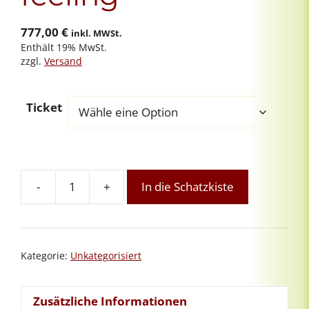
777,00
€
inkl. MWSt.
Enthält 19% MwSt.
zzgl.
Versand
Ticket
-
+
In die Schatzkiste
Präsenz-
Aufbaukurs
Intuitives
Reiki
Kategorie:
Unkategorisiert
bei
mir
auf
Zusätzliche Informationen