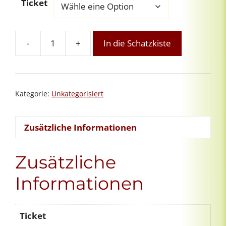
Ticket
-
+
In die Schatzkiste
Oster-
Meditation:
Erneuerung
-
Kategorie:
Unkategorisiert
kostenfrei
Menge
Zusätzliche Informationen
Zusätzliche
Informationen
Ticket