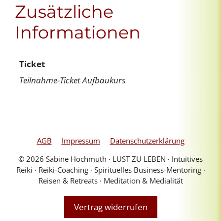
Zusätzliche
-
>
Informationen
Einstieg
noch
möglich!
Ticket
Menge
Teilnahme-Ticket Aufbaukurs
AGB
Impressum
Datenschutzerklärung
© 2026 Sabine Hochmuth ∙ LUST ZU LEBEN ∙ Intuitives
Reiki ∙ Reiki-Coaching ∙ Spirituelles Business-Mentoring ∙
Reisen & Retreats ∙ Meditation & Medialität
Vertrag widerrufen