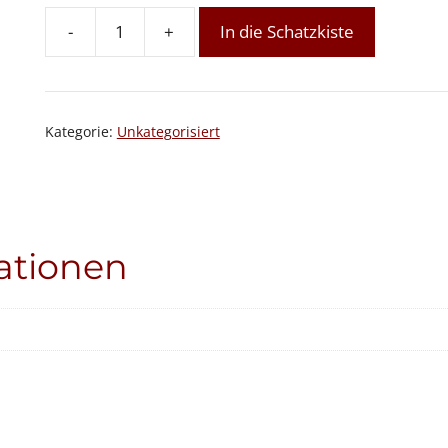
-
+
In die Schatzkiste
Heilmond:
Balsam
fürs
Herz
Kategorie:
Unkategorisiert
-
kostenfreies
Schnuppern
Menge
ationen