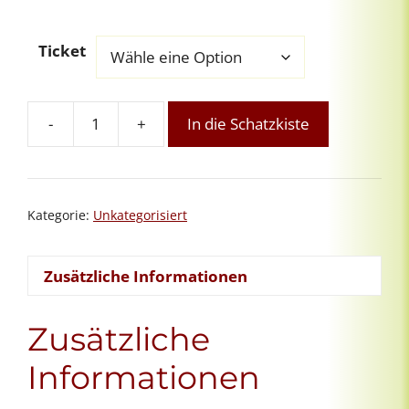
Ticket
-
+
In die Schatzkiste
Fern-
Reiki
am
Neumond
Kategorie:
Unkategorisiert
-
kostenfreies
Schnuppern
Zusätzliche Informationen
Menge
Zusätzliche
Informationen