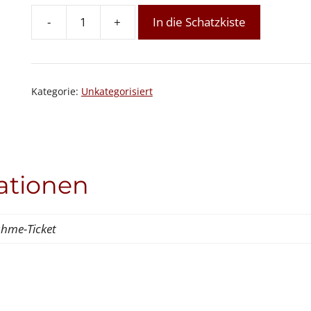
-
+
In die Schatzkiste
Channeling-
Ausbildung
24,
2.
Kategorie:
Unkategorisiert
Modul
Menge
ationen
ahme-Ticket