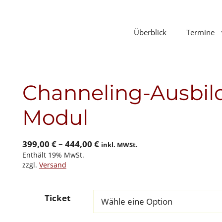
Überblick
Termine
Channeling-Ausbild
Modul
Preisspanne:
399,00
€
–
444,00
€
inkl. MWSt.
Enthält 19% MwSt.
399,00 €
zzgl.
Versand
bis
444,00 €
Ticket