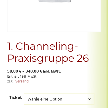
1. Channeling-
Praxisgruppe 26
Preisspanne:
58,00
€
–
340,00
€
inkl. MWSt.
Enthält 19% MwSt.
58,00 €
zzgl.
Versand
bis
340,00 €
Ticket