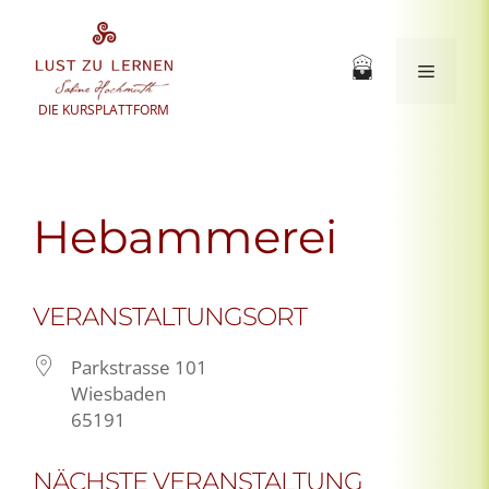
Zum
Inhalt
springen
Menü
DIE KURSPLATTFORM
Hebammerei
VERANSTALTUNGSORT
Parkstrasse 101
Wiesbaden
65191
NÄCHSTE VERANSTALTUNG