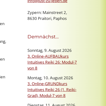
info@lust-zu-leben.de
Zypern: Mainstreet 2,
8630 Praitori, Paphos
ven
Demnächst…
ung,
Sonntag, 9. August 2026
3. Online-AUFBAUkurs
nen
Intuitives Reiki 26: Modul-7
von 8
ien
Montag, 10. August 2026
3. Online-GRUNDkurs
Intuitives Reiki 26 (1. Reiki-
Grad), Modul-7 von 8
Dienstag, 11. August 2026