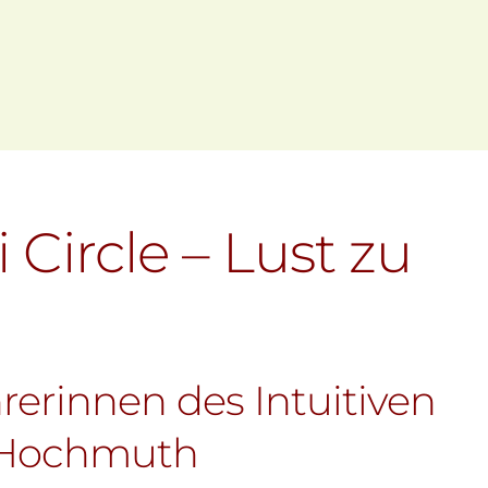
oogle Kalender
iCalendar
i Circle – Lust zu
rerinnen des Intuitiven
e Hochmuth