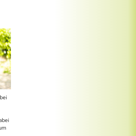
bei
abei
 um