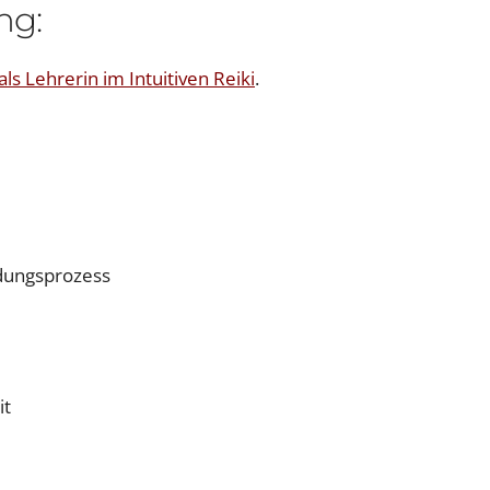
ng:
ls Lehrerin im Intuitiven Reiki
.
ndungsprozess
it