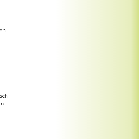
gen
usch
um