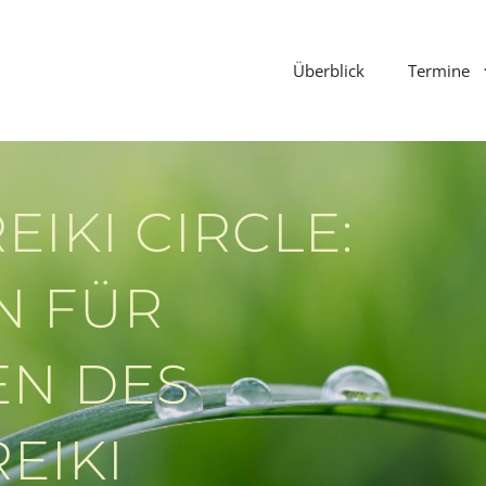
Überblick
Termine
EIKI CIRCLE:
N FÜR
EN DES
REIKI