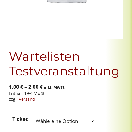
Wartelisten
Testveranstaltung
Preisspanne:
1,00
€
–
2,00
€
inkl. MWSt.
Enthält 19% MwSt.
1,00 €
zzgl.
Versand
bis
2,00 €
Ticket