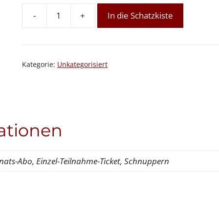
-
+
In die Schatzkiste
VOLLmond
7:
Cleaning
&
Kategorie:
Unkategorisiert
Clearing
–
Reinigung
&
Klärung
ationen
Menge
nats-Abo, Einzel-Teilnahme-Ticket, Schnuppern