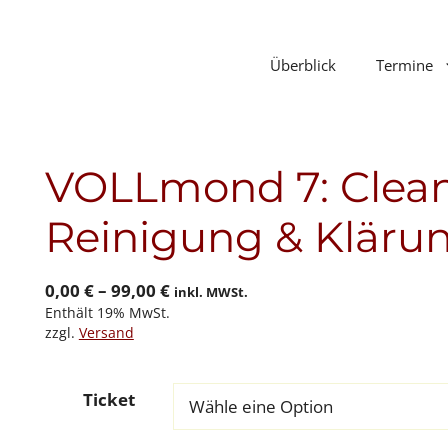
Überblick
Termine
VOLLmond 7: Cleani
Reinigung & Kläru
Preisspanne:
0,00
€
–
99,00
€
inkl. MWSt.
Enthält 19% MwSt.
0,00 €
zzgl.
Versand
bis
99,00 €
Ticket