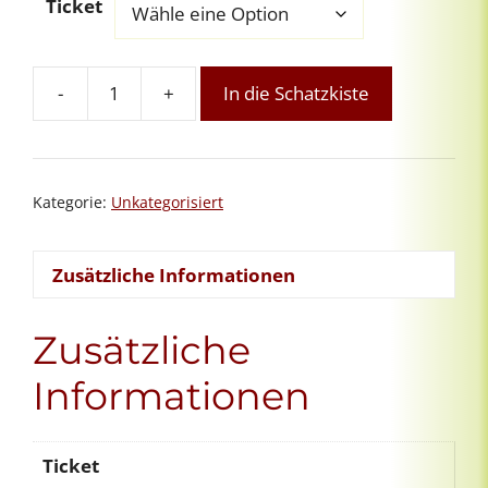
Ticket
-
+
In die Schatzkiste
Übungsgruppe
für
2.
Grad-
Kategorie:
Unkategorisiert
ReikianerInnen
Menge
Zusätzliche Informationen
Zusätzliche
Informationen
Ticket