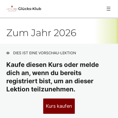
Glücks-Klub
Zum Jahr 2026
HERZlich Willkommen
Organisatorisches
Vorschau
Zum Jahr 2026
Vorschau
DIES IST EINE VORSCHAU-LEKTION
Glücksbringer
Kaufe diesen Kurs oder melde
dich an, wenn du bereits
GLÜCKs-Klub im August 26
registriert bist, um an dieser
GLÜCKs-Klub im Juli 26
Lektion teilzunehmen.
GLÜCKs-Klub im Juni 26
GLÜCKs-Klub im Mai 26
Kurs kaufen
GLÜCKs-Klub im April 26