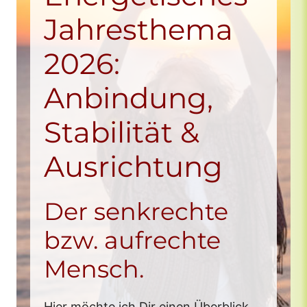
Jahresthema
GLÜCKs-KLUB im April 25
2026:
GLÜCKs-KLUB im März 25
Vorschau
GLÜCKs-KLUB im Februar 25
Anbindung,
GLÜCKs-KLUB im Januar 25
Stabilität &
Ausrichtung
Der senkrechte
bzw. aufrechte
Mensch.
Hier möchte ich Dir einen Überblick