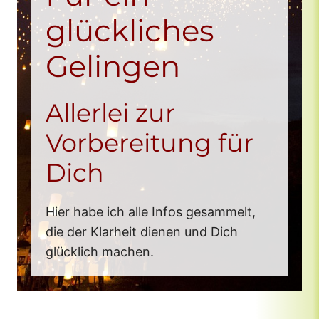
glückliches
GLÜCKs-KLUB im April 25
Gelingen
GLÜCKs-KLUB im März 25
Vorschau
GLÜCKs-KLUB im Februar 25
Allerlei zur
GLÜCKs-KLUB im Januar 25
Vorbereitung für
Dich
Hier habe ich alle Infos gesammelt,
die der Klarheit dienen und Dich
glücklich machen.