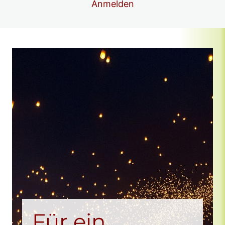
Anmelden
GLÜCKs-Klub im März 26
GLÜCKs-Klub im Februar 26
GLÜCKS-Klub im Januar 26
Vorschau
GLÜCKS-Klub im Dezember 25
GLÜCKs-Klub im November 25
GLÜCKs-Klub im Oktober 25
Vorschau
GLÜCKs-Klub im September 25
GLÜCKs-Klub im August 25
GLÜCKs-KLUB im Juli 25
GLÜCKs-KLUB im Juni 25
Für ein
GLÜCKs-KLUB im Mai 25