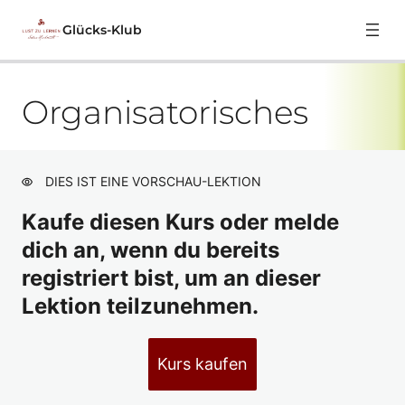
Glücks-Klub
Organisatorisches
HERZlich Willkommen
Organisatorisches
Vorschau
Zum Jahr 2026
Vorschau
DIES IST EINE VORSCHAU-LEKTION
Glücksbringer
Kaufe diesen Kurs oder melde
dich an, wenn du bereits
GLÜCKs-Klub im August 26
registriert bist, um an dieser
GLÜCKs-Klub im Juli 26
Lektion teilzunehmen.
GLÜCKs-Klub im Juni 26
GLÜCKs-Klub im Mai 26
Kurs kaufen
GLÜCKs-Klub im April 26