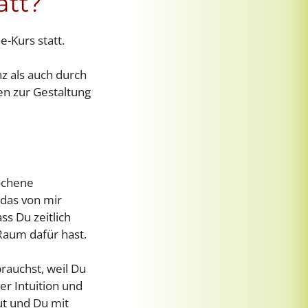
att?
e-Kurs statt.
z als auch durch
en zur Gestaltung
rochene
 das von mir
ss Du zeitlich
 Raum dafür hast.
brauchst, weil Du
er Intuition und
aut und Du mit