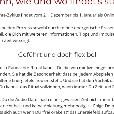
n, wie und wo findet’s st
te-Zyklus findet vom 21. Dezember bis 1. Januar als Onlin
h und den Prozess sowohl durch meine energetische Präsen
ail, die Dich mit weiteren Informationen, Tipps und Impuls
 Zeit versorgt.
Geführt und doch flexibel
Reiki-Raunächte-Ritual kannst Du die von mir live eingesp
nden. Sie hat die Besonderheit, dass bei jedem Abspielen
ltene Energiefeld neu entsteht. Und sie hat den Vorteil, da
 h. Du kannst das Ritual vollziehen, wann immer Du Zeit und
s Du die Audio-Datei nach einer gewissen Zeit nicht mehr 
erlicht hast und keine Anleitung mehr nötig ist. Folge Dein
ass sich auch wenn Du “frei orakelst“ das Energiefeld aufb