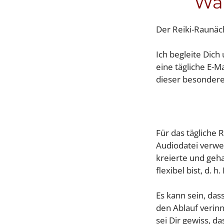
Wan
Der Reiki-Raunäch
Ich begleite Dic
eine tägliche E-M
dieser besonderen
Für das tägliche 
Audiodatei verwe
kreierte und geha
flexibel bist, d.
Es kann sein, das
den Ablauf verinn
sei Dir gewiss, d