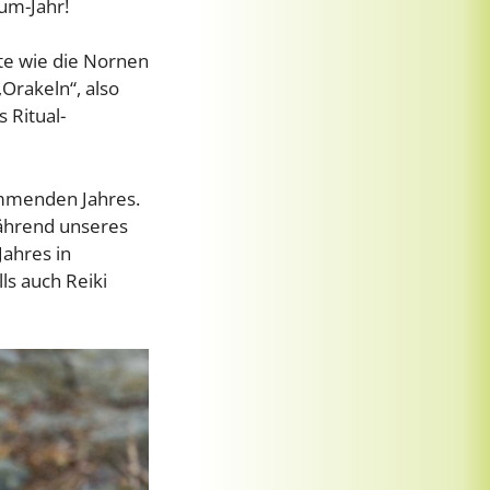
um-Jahr!
ute wie die Nornen
„Orakeln“, also
 Ritual-
ommenden Jahres.
während unseres
ahres in
s auch Reiki